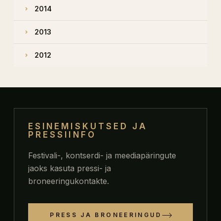
2014
2013
2012
ESINEMISKUTSED JA
PRESSIINFO
Festivali-, kontserdi- ja meediapäringute
jaoks kasuta pressi- ja
broneeringukontakte.
PRESS JA BRONEERINGUD